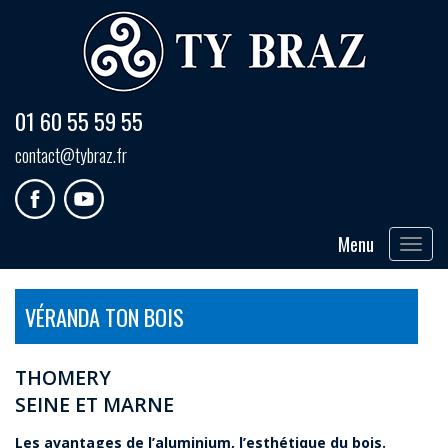
01 60 55 59 55
contact@tybraz.fr
Menu
Toggle
navigat
VÉRANDA TON BOIS
THOMERY
SEINE ET MARNE
Les avantages de l’aluminium, l’esthétique du bois.