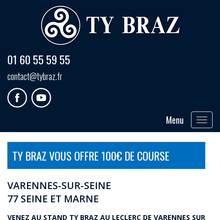
01 60 55 59 55
contact@tybraz.fr
Menu
Toggle
navigat
TY BRAZ VOUS OFFRE 100€ DE COURSE
VARENNES-SUR-SEINE
77 SEINE ET MARNE
VENEZ AU STAND TY BRAZ AU LECLERC DE VARENNES SUR