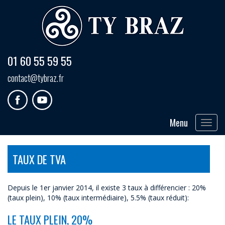
01 60 55 59 55
contact@tybraz.fr
Menu
Toggle
navigat
TAUX DE TVA
Depuis le 1er janvier 2014, il existe 3 taux à différencier : 20%
(taux plein), 10% (taux intermédiaire), 5.5% (taux réduit):
LE TAUX PLEIN, 20%