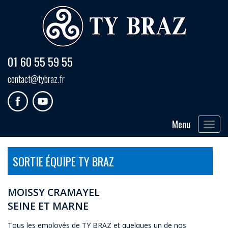
01 60 55 59 55
contact@tybraz.fr
Menu
Toggle
navigat
SORTIE ÉQUIPE TY BRAZ
MOISSY CRAMAYEL
SEINE ET MARNE
Tous les employés de TY BRAZ et quelques un de nos