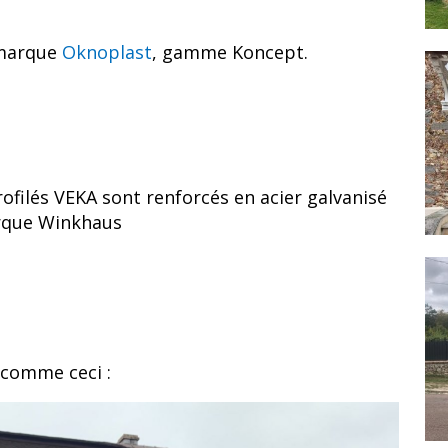
 marque
Oknoplast
, gamme Koncept.
rofilés VEKA sont renforcés en acier galvanisé
arque Winkhaus
t comme ceci :