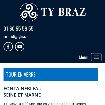
01 60 55 59 55
contact@tybraz.fr
Menu
Toggle
navigat
TOUR EN VERRE
FONTAINEBLEAU
SEINE ET MARNE
TY BRAZ a créé une tour en verre pour l’établissement