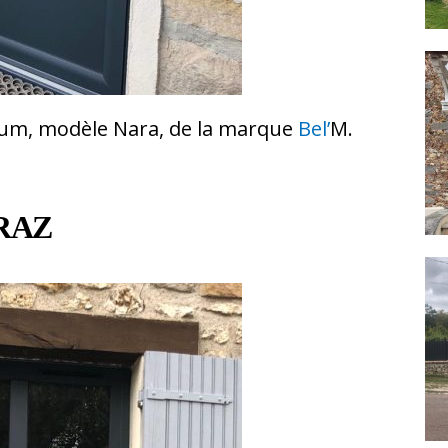
ium
, modèle Nara
, de la marque
Bel’
M.
RAZ