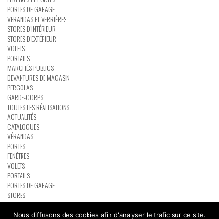
PORTES DE GARAGE
VERANDAS ET VERRIÈRES
STORES D’INTÉRIEUR
STORES D’EXTÉRIEUR
VOLETS
PORTAILS
MARCHÉS PUBLICS
DEVANTURES DE MAGASIN
PERGOLAS
GARDE-CORPS
TOUTES LES RÉALISATIONS
ACTUALITÉS
CATALOGUES
VÉRANDAS
PORTES
FENÊTRES
VOLETS
PORTAILS
PORTES DE GARAGE
STORES
PERGOLAS
RÉSEAU PARTENAIRE BATIMAN
Nous diffusons des cookies afin d'analyser le trafic sur ce site.