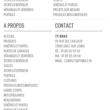
STORES D’INTÉRIEUR
FENÊTRES ET PORTES
VÉRANDAS ET VERRIÈRES
PROJETS SUR MESURE
PORTAILS
PERGOLAS BIOCLIMATIQUES
A PROPOS
CONTACT
ACCUEIL
TY BRAZ
PRODUITS
26 RUE DES CAILLOUX
FENÊTRES ET PORTES
77880 GREZ-SUR-LOING
PORTES DE GARAGES
TÉL : 01 60 55 59 55
VÉRANDAS ET VERRIÈRES
FAX : 01 60 55 59 56
STORES D’INTÉRIEUR
EMAIL :
CONTACT@TYBRAZ.FR
VOLETS
STORES D’EXTÉRIEUR
PORTAILS
CLÔTURES
PERGOLAS BIOCLIMATIQUES
GARDE-CORPS
MOUSTIQUAIRES
RÉALISATIONS
FENÊTRES ET PORTES
PORTES DE GARAGE