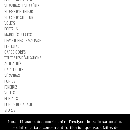
VERANDAS ET VERRIÈRES
STORES D’INTÉRIEUR
STORES D’EXTÉRIEUR
VOLETS
PORTAILS
MARCHÉS PUBLICS
DEVANTURES DE MAGASIN
PERGOLAS
GARDE-CORPS
TOUTES LES RÉALISATIONS
ACTUALITÉS
CATALOGUES
VÉRANDAS
PORTES
FENÊTRES
VOLETS
PORTAILS
PORTES DE GARAGE
STORES
PERGOLAS
RÉSEAU PARTENAIRE BATIMAN
Nous diffusons des cookies afin d'analyser le trafic sur ce site.
CONTACT
Les informations concernant l'utilisation que vous faites de