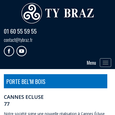
01 60 55 59 55
contact@tybraz.fr
Menu
Toggle
navigat
PORTE BEL’M BOIS
CANNES ECLUSE
77
Notre société signe une nouvelle réalisation à Cannes Écluse