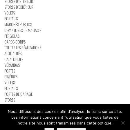
STORES D’INTÉRIEUR
STORES D’EXTÉRIEUR
VOLETS
PORTAILS
MARCHÉS PUBLICS
DEVANTURES DE MAGASIN
PERGOLAS
GARDE-CORPS
TOUTES LES RÉALISATIONS
ACTUALITÉS
CATALOGUES
VÉRANDAS
PORTES
FENÊTRES
VOLETS
PORTAILS
PORTES DE GARAGE
STORES
PERGOLAS
RÉSEAU PARTENAIRE BATIMAN
Nous diffusons des cookies afin d'analyser le trafic sur ce site.
CONTACT
Les informations concernant l'utilisation que vous faites de
notre site nous sont transmises dans cette optique.
Copyright Tybraz 2015
Accueil
Contact
Mentions légales
Plan du site