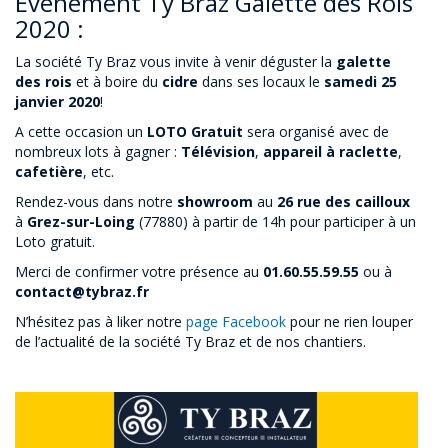
Événement Ty Braz Galette des Rois
2020 :
La société Ty Braz vous invite à venir déguster la
galette
des rois
et à boire du
cidre
dans ses locaux le
samedi 25
janvier 2020
!
A cette occasion un
LOTO Gratuit
sera organisé avec de
nombreux lots à gagner :
Télévision
,
appareil à raclette
,
cafetière
, etc.
Rendez-vous dans notre
showroom
au
26 rue des cailloux
à
Grez-sur-Loing
(77880) à partir de 14h pour participer à un
Loto gratuit.
Merci de confirmer votre présence au
01.60.55.59.55
ou à
contact@tybraz.fr
N’hésitez pas à liker notre
page Facebook
pour ne rien louper
de l’actualité de la société Ty Braz et de nos chantiers.