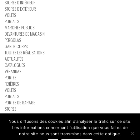
STORES D’INTÉRIEUR
STORES D’EXTÉRIEUR
VOLETS
PORTAILS
MARCHÉS PUBLICS
DEVANTURES DE MAGASIN
PERGOLAS
GARDE-CORPS
TOUTES LES RÉALISATIONS
ACTUALITÉS
CATALOGUES
VÉRANDAS
PORTES
FENÊTRES
VOLETS
PORTAILS
PORTES DE GARAGE
STORES
PERGOLAS
RÉSEAU PARTENAIRE BATIMAN
Nous diffusons des cookies afin d'analyser le trafic sur ce site.
CONTACT
Les informations concernant l'utilisation que vous faites de
notre site nous sont transmises dans cette optique.