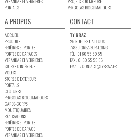
VÉRANDAS ET VERRIÈRES
PROJETS SUR MESURE
PORTAILS
PERGOLAS BIOCLIMATIQUES
A PROPOS
CONTACT
ACCUEIL
TY BRAZ
PRODUITS
26 RUE DES CAILLOUX
FENÊTRES ET PORTES
77880 GREZ-SUR-LOING
PORTES DE GARAGES
TÉL : 01 60 55 59 55
VÉRANDAS ET VERRIÈRES
FAX : 01 60 55 59 56
STORES D’INTÉRIEUR
EMAIL :
CONTACT@TYBRAZ.FR
VOLETS
STORES D’EXTÉRIEUR
PORTAILS
CLÔTURES
PERGOLAS BIOCLIMATIQUES
GARDE-CORPS
MOUSTIQUAIRES
RÉALISATIONS
FENÊTRES ET PORTES
PORTES DE GARAGE
VERANDAS ET VERRIÈRES