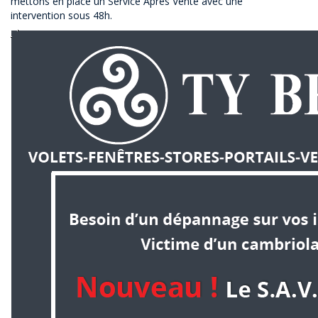
mettons en place un Service Après Vente avec une
intervention sous 48h.