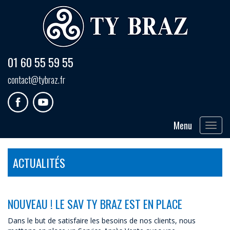
01 60 55 59 55
contact@tybraz.fr
Menu
Toggle
navigat
ACTUALITÉS
NOUVEAU ! LE SAV TY BRAZ EST EN PLACE
Dans le but de satisfaire les besoins de nos clients, nous